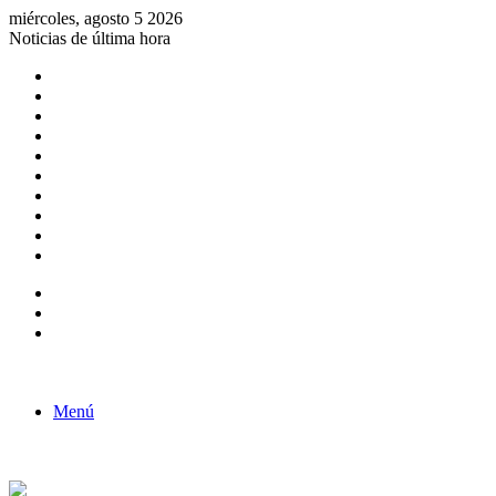
miércoles, agosto 5 2026
Noticias de última hora
Consulta de Biólogos por Especialidad
ACTIVIDADES POR EL DÍA DEL BIOLOGO
COMUNICADO
Convocatorias para Biologos a Nivel Nacional
Aviso necrologico
ROL DEL BIOLOGO EN LA SOCIEDAD
TALLER DE FORTALECIMIENTO DE CAPACIDADES
Fiesta de confraternidad
Deporte Institucional
Juramentación del Concejo Directivo Regional 2019-2020
Barra lateral
Publicación al azar
Acceso
Menú