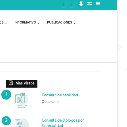
Acceso
Publicación
Barra
al
lateral
ES
INFORMATIVO
PUBLICACIONES
azar
Mas vistos
Consulta de habilidad
03/22/2019
Consulta de Biólogos por
Especialidad