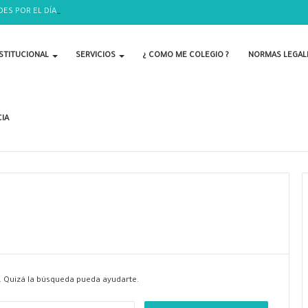
DES POR EL DÍA DEL BIOLOGO
STITUCIONAL
SERVICIOS
¿ COMO ME COLEGIO ?
NORMAS LEGAL
IA
 Quizá la búsqueda pueda ayudarte.