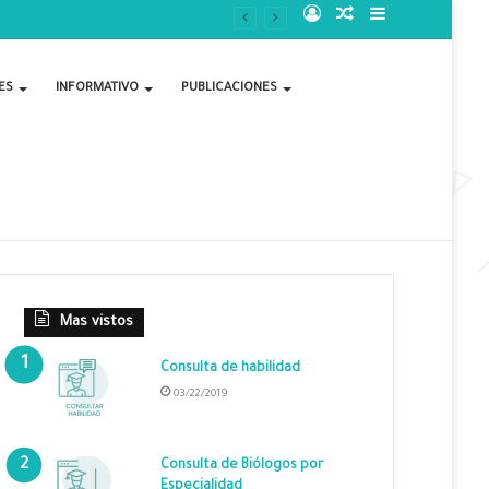
Acceso
Publicación
Barra
al
lateral
ES
INFORMATIVO
PUBLICACIONES
azar
Mas vistos
Consulta de habilidad
03/22/2019
Consulta de Biólogos por
Especialidad