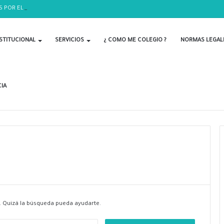
S POR EL DÍA DEL BIOLOGO
STITUCIONAL
SERVICIOS
¿ COMO ME COLEGIO ?
NORMAS LEGAL
IA
 Quizá la búsqueda pueda ayudarte.