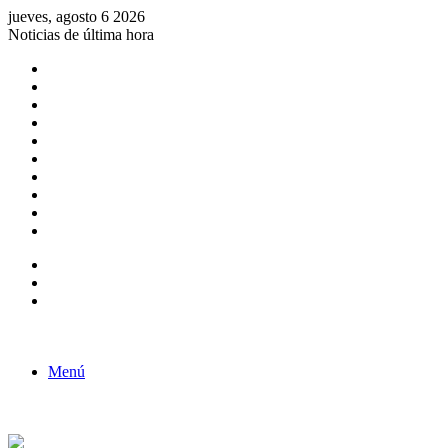
jueves, agosto 6 2026
Noticias de última hora
Consulta de Biólogos por Especialidad
ACTIVIDADES POR EL DÍA DEL BIOLOGO
COMUNICADO
Convocatorias para Biologos a Nivel Nacional
Aviso necrologico
ROL DEL BIOLOGO EN LA SOCIEDAD
TALLER DE FORTALECIMIENTO DE CAPACIDADES
Fiesta de confraternidad
Deporte Institucional
Juramentación del Concejo Directivo Regional 2019-2020
Barra lateral
Publicación al azar
Acceso
Menú