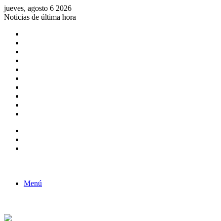
jueves, agosto 6 2026
Noticias de última hora
Consulta de Biólogos por Especialidad
ACTIVIDADES POR EL DÍA DEL BIOLOGO
COMUNICADO
Convocatorias para Biologos a Nivel Nacional
Aviso necrologico
ROL DEL BIOLOGO EN LA SOCIEDAD
TALLER DE FORTALECIMIENTO DE CAPACIDADES
Fiesta de confraternidad
Deporte Institucional
Juramentación del Concejo Directivo Regional 2019-2020
Barra lateral
Publicación al azar
Acceso
Menú