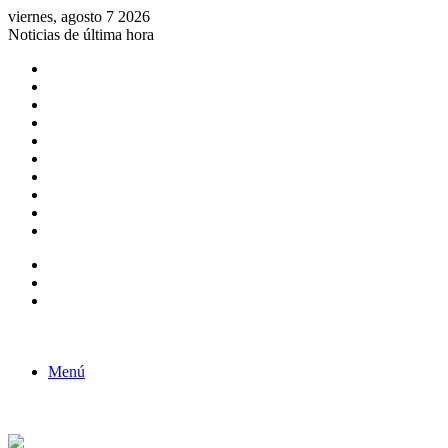
viernes, agosto 7 2026
Noticias de última hora
Consulta de Biólogos por Especialidad
ACTIVIDADES POR EL DÍA DEL BIOLOGO
COMUNICADO
Convocatorias para Biologos a Nivel Nacional
Aviso necrologico
ROL DEL BIOLOGO EN LA SOCIEDAD
TALLER DE FORTALECIMIENTO DE CAPACIDADES
Fiesta de confraternidad
Deporte Institucional
Juramentación del Concejo Directivo Regional 2019-2020
Barra lateral
Publicación al azar
Acceso
Menú