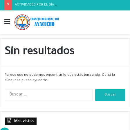
ACTIVIDADES POR EL DÍA DEL BIOLOGO
Menú
Sin resultados
Parece que no podemos encontrar lo que estás buscando. Quizá la
búsqueda pueda ayudarte.
B
u
s
c
a
Mas vistos
r
: