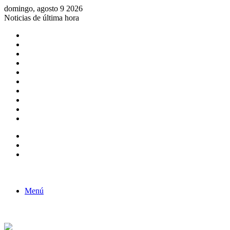
domingo, agosto 9 2026
Noticias de última hora
Consulta de Biólogos por Especialidad
ACTIVIDADES POR EL DÍA DEL BIOLOGO
COMUNICADO
Convocatorias para Biologos a Nivel Nacional
Aviso necrologico
ROL DEL BIOLOGO EN LA SOCIEDAD
TALLER DE FORTALECIMIENTO DE CAPACIDADES
Fiesta de confraternidad
Deporte Institucional
Juramentación del Concejo Directivo Regional 2019-2020
Barra lateral
Publicación al azar
Acceso
Menú