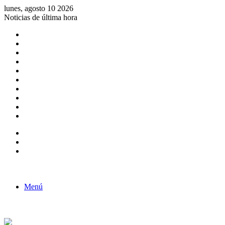
lunes, agosto 10 2026
Noticias de última hora
Consulta de Biólogos por Especialidad
ACTIVIDADES POR EL DÍA DEL BIOLOGO
COMUNICADO
Convocatorias para Biologos a Nivel Nacional
Aviso necrologico
ROL DEL BIOLOGO EN LA SOCIEDAD
TALLER DE FORTALECIMIENTO DE CAPACIDADES
Fiesta de confraternidad
Deporte Institucional
Juramentación del Concejo Directivo Regional 2019-2020
Barra lateral
Publicación al azar
Acceso
Menú