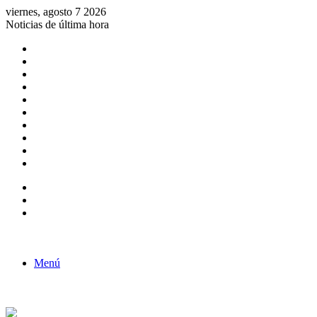
viernes, agosto 7 2026
Noticias de última hora
Consulta de Biólogos por Especialidad
ACTIVIDADES POR EL DÍA DEL BIOLOGO
COMUNICADO
Convocatorias para Biologos a Nivel Nacional
Aviso necrologico
ROL DEL BIOLOGO EN LA SOCIEDAD
TALLER DE FORTALECIMIENTO DE CAPACIDADES
Fiesta de confraternidad
Deporte Institucional
Juramentación del Concejo Directivo Regional 2019-2020
Barra lateral
Publicación al azar
Acceso
Menú