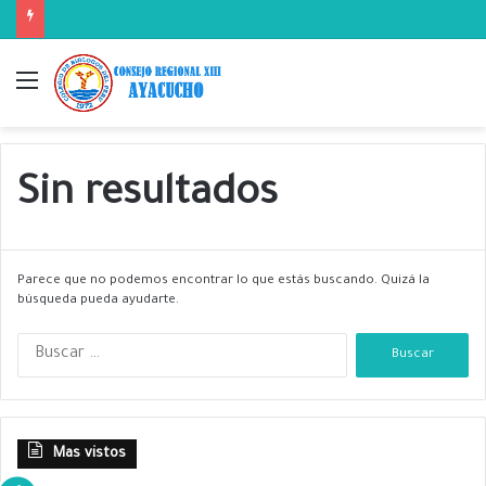
Menú
Sin resultados
Parece que no podemos encontrar lo que estás buscando. Quizá la
búsqueda pueda ayudarte.
B
u
s
c
a
Mas vistos
r
: