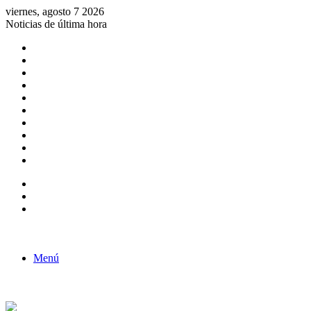
viernes, agosto 7 2026
Noticias de última hora
Consulta de Biólogos por Especialidad
ACTIVIDADES POR EL DÍA DEL BIOLOGO
COMUNICADO
Convocatorias para Biologos a Nivel Nacional
Aviso necrologico
ROL DEL BIOLOGO EN LA SOCIEDAD
TALLER DE FORTALECIMIENTO DE CAPACIDADES
Fiesta de confraternidad
Deporte Institucional
Juramentación del Concejo Directivo Regional 2019-2020
Barra lateral
Publicación al azar
Acceso
Menú