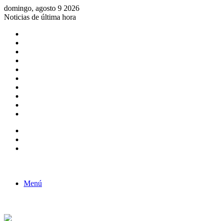
domingo, agosto 9 2026
Noticias de última hora
Consulta de Biólogos por Especialidad
ACTIVIDADES POR EL DÍA DEL BIOLOGO
COMUNICADO
Convocatorias para Biologos a Nivel Nacional
Aviso necrologico
ROL DEL BIOLOGO EN LA SOCIEDAD
TALLER DE FORTALECIMIENTO DE CAPACIDADES
Fiesta de confraternidad
Deporte Institucional
Juramentación del Concejo Directivo Regional 2019-2020
Barra lateral
Publicación al azar
Acceso
Menú