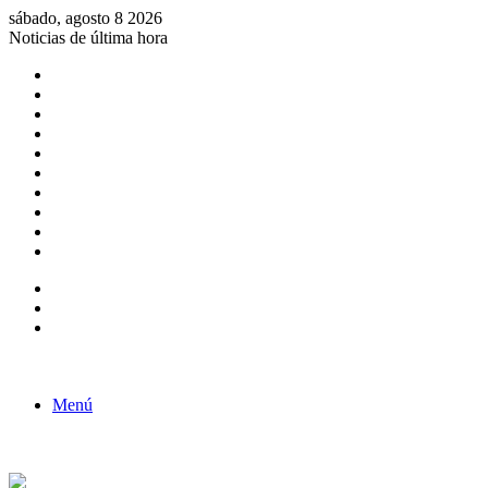
sábado, agosto 8 2026
Noticias de última hora
Consulta de Biólogos por Especialidad
ACTIVIDADES POR EL DÍA DEL BIOLOGO
COMUNICADO
Convocatorias para Biologos a Nivel Nacional
Aviso necrologico
ROL DEL BIOLOGO EN LA SOCIEDAD
TALLER DE FORTALECIMIENTO DE CAPACIDADES
Fiesta de confraternidad
Deporte Institucional
Juramentación del Concejo Directivo Regional 2019-2020
Barra lateral
Publicación al azar
Acceso
Menú