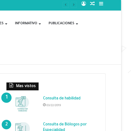
Acceso
Publicación
Barra
al
lateral
ES
INFORMATIVO
PUBLICACIONES
azar
Mas vistos
Consulta de habilidad
03/22/2019
Consulta de Biólogos por
Especialidad