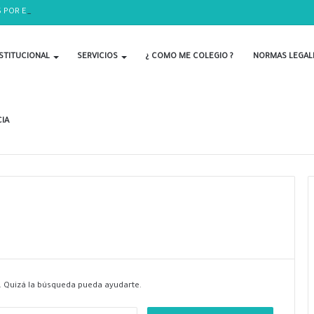
 POR EL DÍA DEL BIOLOGO
STITUCIONAL
SERVICIOS
¿ COMO ME COLEGIO ?
NORMAS LEGAL
IA
 Quizá la búsqueda pueda ayudarte.