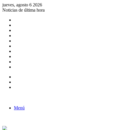
jueves, agosto 6 2026
Noticias de última hora
Consulta de Biólogos por Especialidad
ACTIVIDADES POR EL DÍA DEL BIOLOGO
COMUNICADO
Convocatorias para Biologos a Nivel Nacional
Aviso necrologico
ROL DEL BIOLOGO EN LA SOCIEDAD
TALLER DE FORTALECIMIENTO DE CAPACIDADES
Fiesta de confraternidad
Deporte Institucional
Juramentación del Concejo Directivo Regional 2019-2020
Barra lateral
Publicación al azar
Acceso
Menú