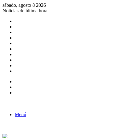
sábado, agosto 8 2026
Noticias de última hora
Consulta de Biólogos por Especialidad
ACTIVIDADES POR EL DÍA DEL BIOLOGO
COMUNICADO
Convocatorias para Biologos a Nivel Nacional
Aviso necrologico
ROL DEL BIOLOGO EN LA SOCIEDAD
TALLER DE FORTALECIMIENTO DE CAPACIDADES
Fiesta de confraternidad
Deporte Institucional
Juramentación del Concejo Directivo Regional 2019-2020
Barra lateral
Publicación al azar
Acceso
Menú