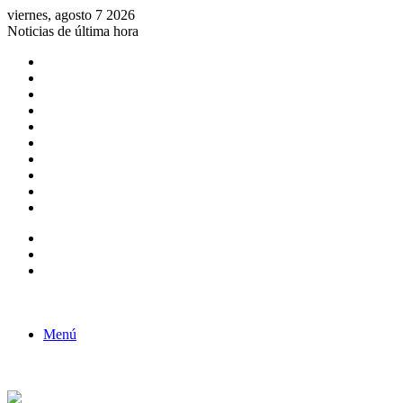
viernes, agosto 7 2026
Noticias de última hora
Consulta de Biólogos por Especialidad
ACTIVIDADES POR EL DÍA DEL BIOLOGO
COMUNICADO
Convocatorias para Biologos a Nivel Nacional
Aviso necrologico
ROL DEL BIOLOGO EN LA SOCIEDAD
TALLER DE FORTALECIMIENTO DE CAPACIDADES
Fiesta de confraternidad
Deporte Institucional
Juramentación del Concejo Directivo Regional 2019-2020
Barra lateral
Publicación al azar
Acceso
Menú