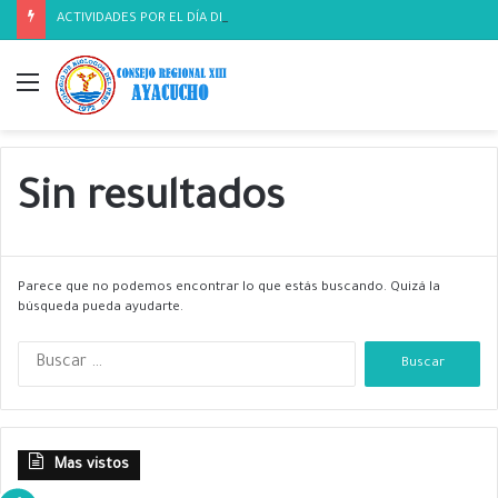
ACTIVIDADES POR EL DÍA DEL BIOLOGO
Menú
Sin resultados
Parece que no podemos encontrar lo que estás buscando. Quizá la
búsqueda pueda ayudarte.
B
u
s
c
a
Mas vistos
r
: