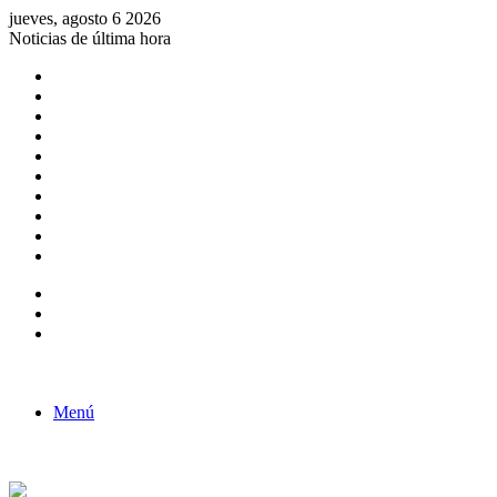
jueves, agosto 6 2026
Noticias de última hora
Consulta de Biólogos por Especialidad
ACTIVIDADES POR EL DÍA DEL BIOLOGO
COMUNICADO
Convocatorias para Biologos a Nivel Nacional
Aviso necrologico
ROL DEL BIOLOGO EN LA SOCIEDAD
TALLER DE FORTALECIMIENTO DE CAPACIDADES
Fiesta de confraternidad
Deporte Institucional
Juramentación del Concejo Directivo Regional 2019-2020
Barra lateral
Publicación al azar
Acceso
Menú