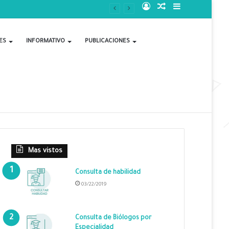
Acceso
Publicación
Barra
al
lateral
ES
INFORMATIVO
PUBLICACIONES
azar
Mas vistos
Consulta de habilidad
03/22/2019
Consulta de Biólogos por
Especialidad