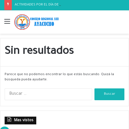
ACTIVIDADES POR EL DÍA DEL BIOLOGO
Menú
Sin resultados
Parece que no podemos encontrar lo que estás buscando. Quizá la
búsqueda pueda ayudarte.
B
u
s
c
a
Mas vistos
r
: