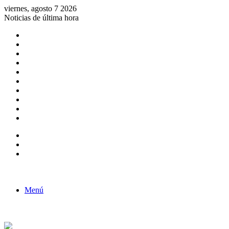
viernes, agosto 7 2026
Noticias de última hora
Consulta de Biólogos por Especialidad
ACTIVIDADES POR EL DÍA DEL BIOLOGO
COMUNICADO
Convocatorias para Biologos a Nivel Nacional
Aviso necrologico
ROL DEL BIOLOGO EN LA SOCIEDAD
TALLER DE FORTALECIMIENTO DE CAPACIDADES
Fiesta de confraternidad
Deporte Institucional
Juramentación del Concejo Directivo Regional 2019-2020
Barra lateral
Publicación al azar
Acceso
Menú