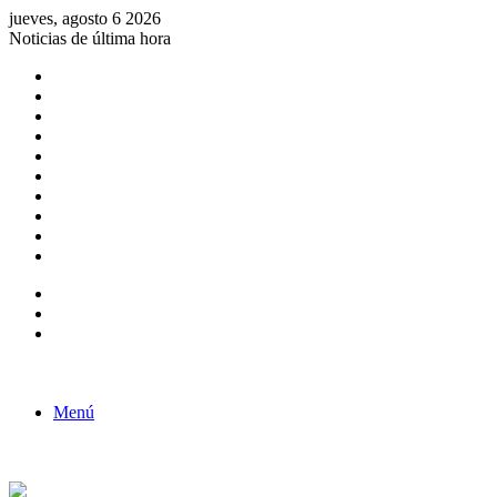
jueves, agosto 6 2026
Noticias de última hora
Consulta de Biólogos por Especialidad
ACTIVIDADES POR EL DÍA DEL BIOLOGO
COMUNICADO
Convocatorias para Biologos a Nivel Nacional
Aviso necrologico
ROL DEL BIOLOGO EN LA SOCIEDAD
TALLER DE FORTALECIMIENTO DE CAPACIDADES
Fiesta de confraternidad
Deporte Institucional
Juramentación del Concejo Directivo Regional 2019-2020
Barra lateral
Publicación al azar
Acceso
Menú