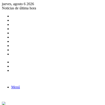
jueves, agosto 6 2026
Noticias de última hora
Consulta de Biólogos por Especialidad
ACTIVIDADES POR EL DÍA DEL BIOLOGO
COMUNICADO
Convocatorias para Biologos a Nivel Nacional
Aviso necrologico
ROL DEL BIOLOGO EN LA SOCIEDAD
TALLER DE FORTALECIMIENTO DE CAPACIDADES
Fiesta de confraternidad
Deporte Institucional
Juramentación del Concejo Directivo Regional 2019-2020
Barra lateral
Publicación al azar
Acceso
Menú