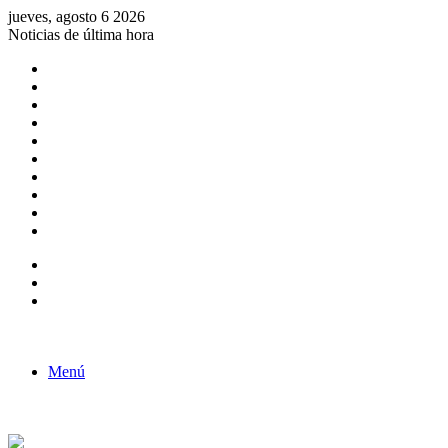
jueves, agosto 6 2026
Noticias de última hora
Consulta de Biólogos por Especialidad
ACTIVIDADES POR EL DÍA DEL BIOLOGO
COMUNICADO
Convocatorias para Biologos a Nivel Nacional
Aviso necrologico
ROL DEL BIOLOGO EN LA SOCIEDAD
TALLER DE FORTALECIMIENTO DE CAPACIDADES
Fiesta de confraternidad
Deporte Institucional
Juramentación del Concejo Directivo Regional 2019-2020
Barra lateral
Publicación al azar
Acceso
Menú