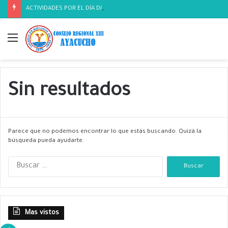
ACTIVIDADES POR EL DÍA DEL BIOLOGO
Menú
Sin resultados
Parece que no podemos encontrar lo que estás buscando. Quizá la
búsqueda pueda ayudarte.
B
u
s
c
a
Mas vistos
r
: