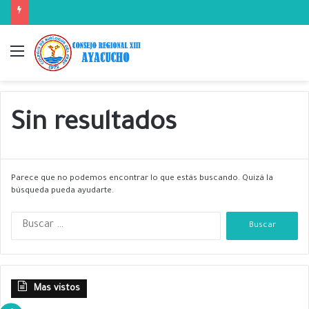
Menú
Sin resultados
Parece que no podemos encontrar lo que estás buscando. Quizá la
búsqueda pueda ayudarte.
B
u
s
c
a
Mas vistos
r
: