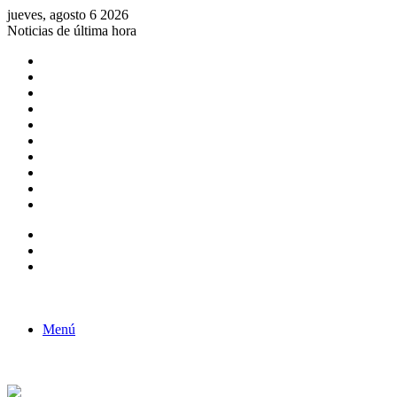
jueves, agosto 6 2026
Noticias de última hora
Consulta de Biólogos por Especialidad
ACTIVIDADES POR EL DÍA DEL BIOLOGO
COMUNICADO
Convocatorias para Biologos a Nivel Nacional
Aviso necrologico
ROL DEL BIOLOGO EN LA SOCIEDAD
TALLER DE FORTALECIMIENTO DE CAPACIDADES
Fiesta de confraternidad
Deporte Institucional
Juramentación del Concejo Directivo Regional 2019-2020
Barra lateral
Publicación al azar
Acceso
Menú