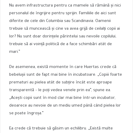
Nu avem infrastructura pentru ca mamele să rămână și nici
personalul de îngrijire pentru sprijin. Familiile de aici sunt
diferite de cele din Columbia sau Scandinavia. Oamenii
trebuie să muncească și cine va avea grijă de ceilalți copii ai
lor? Nu sunt doar dorințele părintelui sau nevoile copilului,
trebuie să ai voință politică de a face schimbări atât de
mari.”
De asemenea, există momente în care Huertas crede că
bebelușii sunt de fapt mai bine în incubatoare. „Copiii foarte
prematuri au pielea atât de subțire încât este aproape
transparentă – le poți vedea venele prin ea”, spune ea.
„Acești copii sunt în mod clar mai bine într-un incubator,
deoarece au nevoie de un mediu umed până când pielea lor
se poate îngroșa.”
Ea crede că trebuie să găsim un echilibru. „Există multe