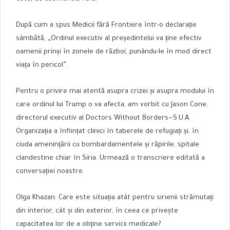
După cum a spus Medicii fără Frontiere într-o declarație
sâmbătă, „Ordinul executiv al președintelui va ține efectiv
oamenii prinși în zonele de război, punându-le în mod direct
viața în pericol”.
Pentru o privire mai atentă asupra crizei și asupra modului în
care ordinul lui Trump o va afecta, am vorbit cu Jason Cone,
directorul executiv al Doctors Without Borders—S.U.A.
Organizația a înființat clinici în taberele de refugiați și, în
ciuda amenințării cu bombardamentele și răpirile, spitale
clandestine chiar în Siria. Urmează o transcriere editată a
conversației noastre.
Olga Khazan: Care este situația atât pentru sirienii strămutați
din interior, cât și din exterior, în ceea ce privește
capacitatea lor de a obține servicii medicale?