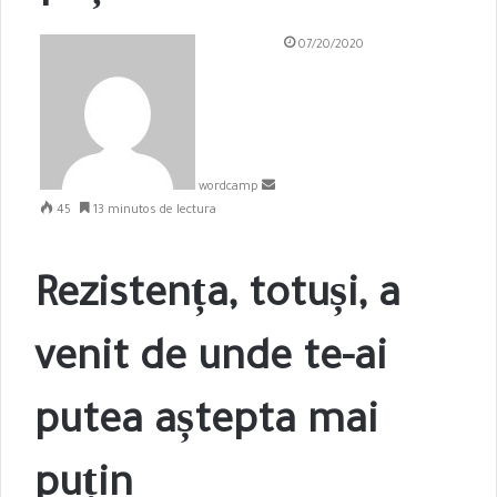
S
07/20/2020
e
n
d
a
n
e
wordcamp
m
45
13 minutos de lectura
a
i
l
Rezistența, totuși, a
venit de unde te-ai
putea aștepta mai
puțin