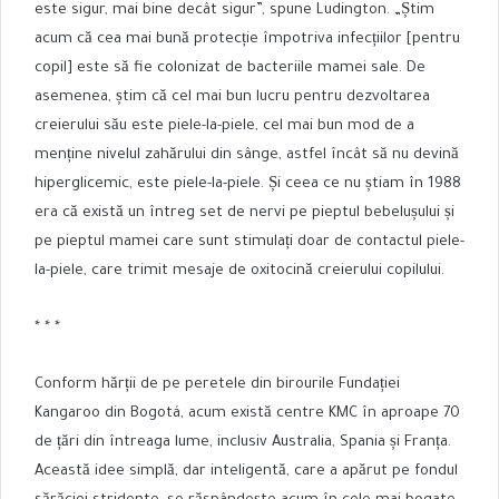
este sigur, mai bine decât sigur”, spune Ludington. „Știm
acum că cea mai bună protecție împotriva infecțiilor [pentru
copil] este să fie colonizat de bacteriile mamei sale. De
asemenea, știm că cel mai bun lucru pentru dezvoltarea
creierului său este piele-la-piele, cel mai bun mod de a
menține nivelul zahărului din sânge, astfel încât să nu devină
hiperglicemic, este piele-la-piele. Și ceea ce nu știam în 1988
era că există un întreg set de nervi pe pieptul bebelușului și
pe pieptul mamei care sunt stimulați doar de contactul piele-
la-piele, care trimit mesaje de oxitocină creierului copilului.
* * *
Conform hărții de pe peretele din birourile Fundației
Kangaroo din Bogotá, acum există centre KMC în aproape 70
de țări din întreaga lume, inclusiv Australia, Spania și Franța.
Această idee simplă, dar inteligentă, care a apărut pe fondul