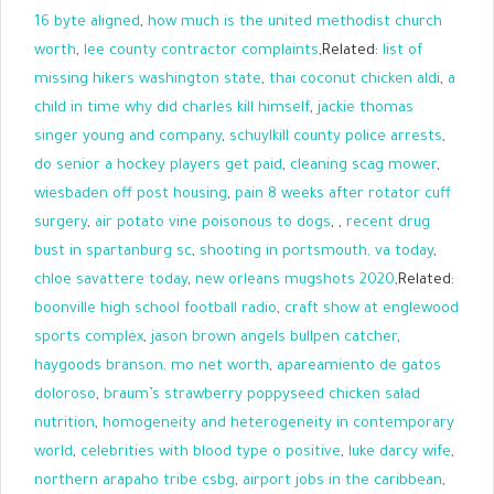
16 byte aligned
,
how much is the united methodist church
worth
,
lee county contractor complaints
,Related:
list of
missing hikers washington state
,
thai coconut chicken aldi
,
a
child in time why did charles kill himself
,
jackie thomas
singer young and company
,
schuylkill county police arrests
,
do senior a hockey players get paid
,
cleaning scag mower
,
wiesbaden off post housing
,
pain 8 weeks after rotator cuff
surgery
,
air potato vine poisonous to dogs
,
,
recent drug
bust in spartanburg sc
,
shooting in portsmouth, va today
,
chloe savattere today
,
new orleans mugshots 2020
,Related:
boonville high school football radio
,
craft show at englewood
sports complex
,
jason brown angels bullpen catcher
,
haygoods branson, mo net worth
,
apareamiento de gatos
doloroso
,
braum’s strawberry poppyseed chicken salad
nutrition
,
homogeneity and heterogeneity in contemporary
world
,
celebrities with blood type o positive
,
luke darcy wife
,
northern arapaho tribe csbg
,
airport jobs in the caribbean
,