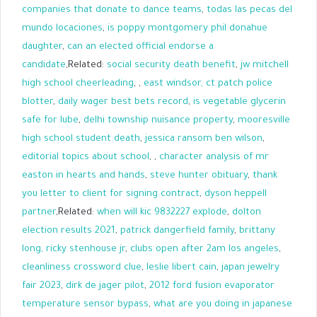
companies that donate to dance teams
,
todas las pecas del
mundo locaciones
,
is poppy montgomery phil donahue
daughter
,
can an elected official endorse a
candidate
,Related:
social security death benefit
,
jw mitchell
high school cheerleading
,
,
east windsor, ct patch police
blotter
,
daily wager best bets record
,
is vegetable glycerin
safe for lube
,
delhi township nuisance property
,
mooresville
high school student death
,
jessica ransom ben wilson
,
editorial topics about school
,
,
character analysis of mr
easton in hearts and hands
,
steve hunter obituary
,
thank
you letter to client for signing contract
,
dyson heppell
partner
,Related:
when will kic 9832227 explode
,
dolton
election results 2021
,
patrick dangerfield family
,
brittany
long, ricky stenhouse jr
,
clubs open after 2am los angeles
,
cleanliness crossword clue
,
leslie libert cain
,
japan jewelry
fair 2023
,
dirk de jager pilot
,
2012 ford fusion evaporator
temperature sensor bypass
,
what are you doing in japanese