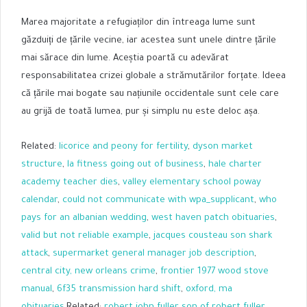
Marea majoritate a refugiaților din întreaga lume sunt
găzduiți de țările vecine, iar acestea sunt unele dintre țările
mai sărace din lume. Aceștia poartă cu adevărat
responsabilitatea crizei globale a strămutărilor forțate. Ideea
că țările mai bogate sau națiunile occidentale sunt cele care
au grijă de toată lumea, pur și simplu nu este deloc așa.
Related:
licorice and peony for fertility
,
dyson market
structure
,
la fitness going out of business
,
hale charter
academy teacher dies
,
valley elementary school poway
calendar
,
could not communicate with wpa_supplicant
,
who
pays for an albanian wedding
,
west haven patch obituaries
,
valid but not reliable example
,
jacques cousteau son shark
attack
,
supermarket general manager job description
,
central city, new orleans crime
,
frontier 1977 wood stove
manual
,
6f35 transmission hard shift
,
oxford, ma