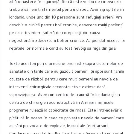
aibă o naștere în siguranță, fie că este vorba de cineva care
trebuie să reia tratamentul pentru diabet. Avem și spitale în
Iordania, unde una din 10 persoane sunt refugiați sirieni. Am
deschis o clinică pentru boli cronice, deoarece mulți pacienți
pe care îi vedem suferă de complicații din cauza
negestionării adecvate a bolilor cronice. Au pierdut accesul la
rețetele lor normale când au fost nevoiți să fugă din țară.
Toate acestea pun o presiune enormă asupra sistemelor de
sănătate din țările care au găzduit oameni. Și apoi sunt rănile
cauzate de război, pentru care mulți oameni au nevoie de
intervenții chirurgicale reconstructive extinse dacă
supraviețuiesc. Avem un centru de traumă în Iordania și un
centru de chirurgie reconstructivă în Amman, iar acele
programe rulează la capacitate de masă. Este într-adevăr o
picătură în ocean în ceea ce privește nevoia de oameni care
au răni provocate de explozie, leziuni ale feței, arsuri.