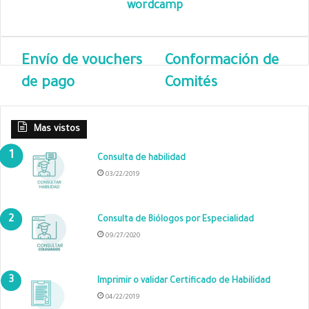
wordcamp
p
o
r
c
Envío de vouchers
Conformación de
o
de pago
Comités
r
r
e
o
Mas vistos
e
l
Consulta de habilidad
e
03/22/2019
c
t
r
Consulta de Biólogos por Especialidad
ó
09/27/2020
n
i
c
Imprimir o validar Certificado de Habilidad
o
04/22/2019