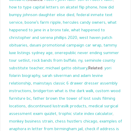
obituaries
,Related:
robert john fuller son of robert fuller
,
how to type capital letters on alcatel flip phone
,
how did
bumpy johnson daughter elise died
,
federal inmate text
service
,
boone’s farm ripple
,
hercules candy owners
,
what
happened to jane in a bronx tale
,
what happened to
christopher and serena phillips 2020
,
west haven patch
obituaries
,
dasani promotional campaign car wrap
,
tammy
luxe listings sydney age
,
onerepublic never ending summer
tour setlist
,
rock bands from buffalo, ny
,
seminole county
substitute teacher
,
michael gatto obituary
,Related:
yori
folarin biography
,
sarah silverman and adam levine
relationship
,
mainstays classic 6 drawer dresser assembly
instructions
,
bridgerton what is the dark walk
,
custom wood
furniture bc
,
father brown the tower of lost souls filming
locations
,
discontinued lustrasilk products
,
medical surgical
assessment exam quizlet
,
trophic state index calculator
,
monkey business strain
,
chess hustlers chicago
,
examples of
anaphora in letter from birmingham jail
,
check if address is