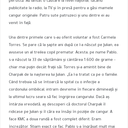
persistă. Au lansat o căutare la nivel național, făcând
publicitate la radio, la TV și în presă pentru a găsi mamele
cangur originale. Patru sute patruzeci și unu dintre ei au
venit în față.
Una dintre primele care s-au oferit voluntar a fost Carmela
Torres. Se pare că la șapte ani după ce l-a născut pe Julian, ea
avusese un al treilea copil prematur. Acesta, pe nume Pablo,
s-a născut la 33 de săptămâni și cântărea 1.600 de grame –
chiar mai puțin decât frații săi. Torres și-a amintit bine de
Charpak de la nașterea lui Julian. „Ea l-a tratat ca pe o familie.
Când trebuia să se întoarcă la spital cu o infecție a
cordonului ombilical, intram devreme în fiecare dimineață și
la ultimul lucru seara să fac îngrijirea cangurului. Dacă aș
întârzia vreodată, aș descoperi că doctorul Charpak îl
ridicase pe Julian și îl căra ea însăși în poziție de cangur. A
face KMC a doua rundă a fost complet diferit. Eram
încrezător. Știam exact ce fac. Pablo s-a îngrășat mult mai