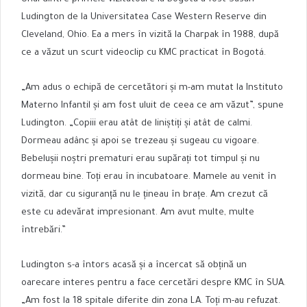
Ludington de la Universitatea Case Western Reserve din
Cleveland, Ohio. Ea a mers în vizită la Charpak în 1988, după
ce a văzut un scurt videoclip cu KMC practicat în Bogotá.
„Am adus o echipă de cercetători și m-am mutat la Instituto
Materno Infantil și am fost uluit de ceea ce am văzut”, spune
Ludington. „Copiii erau atât de liniștiți și atât de calmi.
Dormeau adânc și apoi se trezeau și sugeau cu vigoare.
Bebelușii noștri prematuri erau supărați tot timpul și nu
dormeau bine. Toți erau în incubatoare. Mamele au venit în
vizită, dar cu siguranță nu le țineau în brațe. Am crezut că
este cu adevărat impresionant. Am avut multe, multe
întrebări.”
Ludington s-a întors acasă și a încercat să obțină un
oarecare interes pentru a face cercetări despre KMC în SUA.
„Am fost la 18 spitale diferite din zona LA. Toți m-au refuzat.