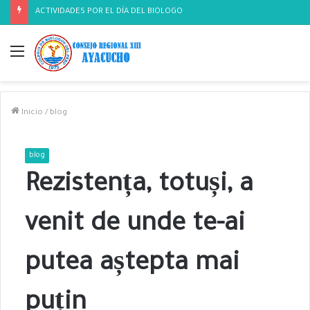
COMUNICADO
Menú
Inicio
/
blog
blog
Rezistența, totuși, a
venit de unde te-ai
putea aștepta mai
puțin