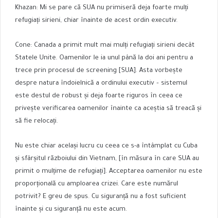
Khazan: Mi se pare că SUA nu primiseră deja foarte mulți
refugiați sirieni, chiar înainte de acest ordin executiv.
Cone: Canada a primit mult mai mulți refugiați sirieni decât
Statele Unite. Oamenilor le ia unul până la doi ani pentru a
trece prin procesul de screening [SUA]. Asta vorbește
despre natura îndoielnică a ordinului executiv – sistemul
este destul de robust și deja foarte riguros în ceea ce
privește verificarea oamenilor înainte ca aceștia să treacă și
să fie relocați.
Nu este chiar același lucru cu ceea ce s-a întâmplat cu Cuba
și sfârșitul războiului din Vietnam, [în măsura în care SUA au
primit o mulțime de refugiați]. Acceptarea oamenilor nu este
proporțională cu amploarea crizei. Care este numărul
potrivit? E greu de spus. Cu siguranță nu a fost suficient
înainte și cu siguranță nu este acum.