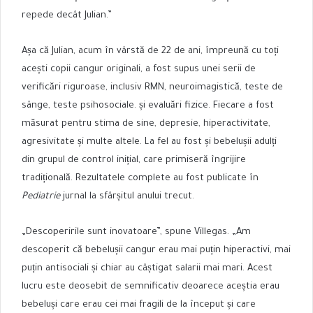
repede decât Julian.”
Așa că Julian, acum în vârstă de 22 de ani, împreună cu toți
acești copii cangur originali, a fost supus unei serii de
verificări riguroase, inclusiv RMN, neuroimagistică, teste de
sânge, teste psihosociale. și evaluări fizice. Fiecare a fost
măsurat pentru stima de sine, depresie, hiperactivitate,
agresivitate și multe altele. La fel au fost și bebelușii adulți
din grupul de control inițial, care primiseră îngrijire
tradițională. Rezultatele complete au fost publicate în
Pediatrie
jurnal la sfârșitul anului trecut.
„Descoperirile sunt inovatoare”, spune Villegas. „Am
descoperit că bebelușii cangur erau mai puțin hiperactivi, mai
puțin antisociali și chiar au câștigat salarii mai mari. Acest
lucru este deosebit de semnificativ deoarece aceștia erau
bebeluși care erau cei mai fragili de la început și care