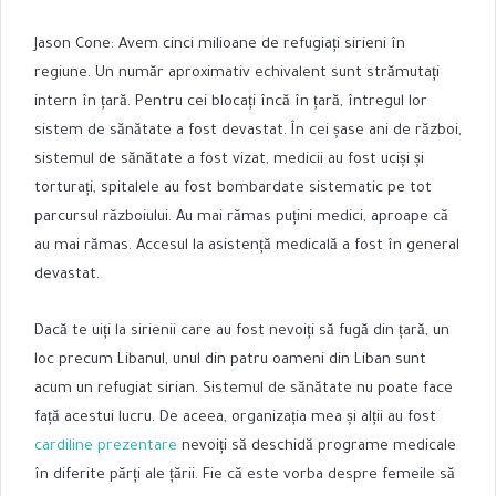
Jason Cone: Avem cinci milioane de refugiați sirieni în
regiune. Un număr aproximativ echivalent sunt strămutați
intern în țară. Pentru cei blocați încă în țară, întregul lor
sistem de sănătate a fost devastat. În cei șase ani de război,
sistemul de sănătate a fost vizat, medicii au fost uciși și
torturați, spitalele au fost bombardate sistematic pe tot
parcursul războiului. Au mai rămas puțini medici, aproape că
au mai rămas. Accesul la asistență medicală a fost în general
devastat.
Dacă te uiți la sirienii care au fost nevoiți să fugă din țară, un
loc precum Libanul, unul din patru oameni din Liban sunt
acum un refugiat sirian. Sistemul de sănătate nu poate face
față acestui lucru. De aceea, organizația mea și alții au fost
cardiline prezentare
nevoiți să deschidă programe medicale
în diferite părți ale țării. Fie că este vorba despre femeile să