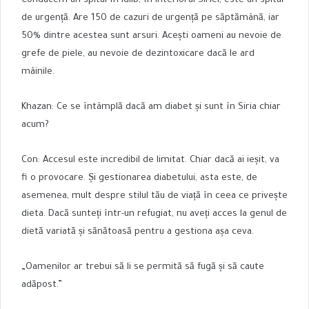
Conducem un spital în Idlib, în ​​interiorul Siriei, este un spital
de urgență. Are 150 de cazuri de urgență pe săptămână, iar
50% dintre acestea sunt arsuri. Acești oameni au nevoie de
grefe de piele, au nevoie de dezintoxicare dacă le ard
mâinile.
Khazan: Ce se întâmplă dacă am diabet și sunt în Siria chiar
acum?
Con: Accesul este incredibil de limitat. Chiar dacă ai ieșit, va
fi o provocare. Și gestionarea diabetului, asta este, de
asemenea, mult despre stilul tău de viață în ceea ce privește
dieta. Dacă sunteți într-un refugiat, nu aveți acces la genul de
dietă variată și sănătoasă pentru a gestiona așa ceva.
„Oamenilor ar trebui să li se permită să fugă și să caute
adăpost.”