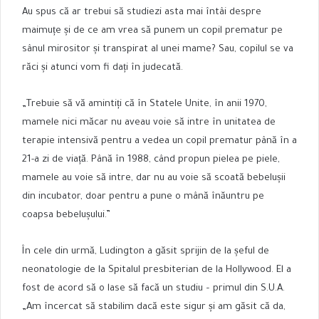
Au spus că ar trebui să studiezi asta mai întâi despre
maimuțe și de ce am vrea să punem un copil prematur pe
sânul mirositor și transpirat al unei mame? Sau, copilul se va
răci și atunci vom fi dați în judecată.
„Trebuie să vă amintiți că în Statele Unite, în anii 1970,
mamele nici măcar nu aveau voie să intre în unitatea de
terapie intensivă pentru a vedea un copil prematur până în a
21-a zi de viață. Până în 1988, când propun pielea pe piele,
mamele au voie să intre, dar nu au voie să scoată bebelușii
din incubator, doar pentru a pune o mână înăuntru pe
coapsa bebelușului.”
În cele din urmă, Ludington a găsit sprijin de la șeful de
neonatologie de la Spitalul presbiterian de la Hollywood. El a
fost de acord să o lase să facă un studiu – primul din S.U.A.
„Am încercat să stabilim dacă este sigur și am găsit că da,