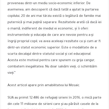
proveneau dintr-un mediu socio-economic inferior. De
asemenea, am descoperit că dacă tatăl a ajutat la purtarea
copilului, 20 de ani mai târziu există o legătură de familie mai
puternică și mai puțină separare. Rezultatele arată că dacă iei
o mamă, indiferent de mediul ei economic, și îi oferi
instrumentele și educația de care are nevoie pentru a-și
îngriji propriul copil, va avea aceleași rezultate ca și cum ar fi
dintr-un statut economic superior. Este o modalitate de a
scurta decalajul dintre statutul social și cel educațional.
Acesta este motivul pentru care spunem cu grija cangur,
combatem inegalitatea. Nu doar salvăm vieți, ci schimbăm
vieți.”
Acest articol apare prin amabilitatea lui Mosaic.
SUA au primit 12.486 de refugiați sirieni în 2016, o mică parte
din cele 11 milioane de sirieni care și-au părăsit casele de la