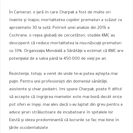
În Camerun, o țară în care Charpak a fost de multe ori
înainte și înapoi, mortalitatea copiilor prematuri a scăzut cu
aproximativ 30 la sută. Potrivit unei analize din 2016 a
Cochrane, o rețea globală de cercetători, studiile KMC au
descoperit că reduce mortalitatea la nou-născuții prematuri
cu 33%. Organizația Mondială a Sănătății a estimat că KMC are
potențialul de a salva până la 450.000 de vieți pe an.
Rezistența, totuși, a venit de unde te-ai putea aștepta mai
puțin. Pentru unii profesioniști din domeniul sănătății,
asistente și chiar pediatri, îmi spune Charpak, poate fi dificil
să accepte că îngrijirea mamelor este mai bună decât orice
pot oferi ei înșiși, mai ales dacă s-au luptat din greu pentru a
aduce șiruri strălucitoare de incubatoare în spitalele lor.
Există și ideea predominantă că lucrurile se fac mai bine în
țările occidentalizate.