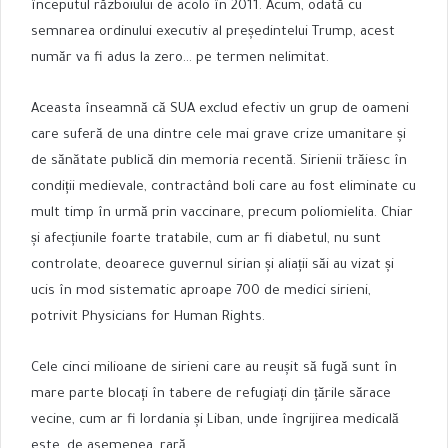
începutul războiului de acolo în 2011. Acum, odată cu
semnarea ordinului executiv al președintelui Trump, acest
număr va fi adus la zero… pe termen nelimitat.
Aceasta înseamnă că SUA exclud efectiv un grup de oameni
care suferă de una dintre cele mai grave crize umanitare și
de sănătate publică din memoria recentă. Sirienii trăiesc în
condiții medievale, contractând boli care au fost eliminate cu
mult timp în urmă prin vaccinare, precum poliomielita. Chiar
și afecțiunile foarte tratabile, cum ar fi diabetul, nu sunt
controlate, deoarece guvernul sirian și aliații săi au vizat și
ucis în mod sistematic aproape 700 de medici sirieni,
potrivit Physicians for Human Rights.
Cele cinci milioane de sirieni care au reușit să fugă sunt în
mare parte blocați în tabere de refugiați din țările sărace
vecine, cum ar fi Iordania și Liban, unde îngrijirea medicală
este, de asemenea, rară.