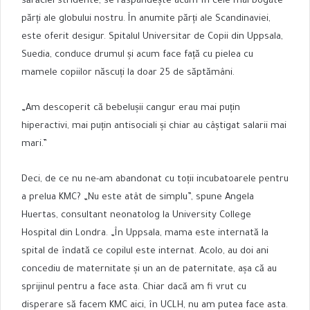
sărăciei stridente, se răspândește acum în cele mai bogate
părți ale globului nostru. În anumite părți ale Scandinaviei,
este oferit desigur. Spitalul Universitar de Copii din Uppsala,
Suedia, conduce drumul și acum face față cu pielea cu
mamele copiilor născuți la doar 25 de săptămâni.
„Am descoperit că bebelușii cangur erau mai puțin
hiperactivi, mai puțin antisociali și chiar au câștigat salarii mai
mari.”
Deci, de ce nu ne-am abandonat cu toții incubatoarele pentru
a prelua KMC? „Nu este atât de simplu”, spune Angela
Huertas, consultant neonatolog la University College
Hospital din Londra. „În Uppsala, mama este internată la
spital de îndată ce copilul este internat. Acolo, au doi ani
concediu de maternitate și un an de paternitate, așa că au
sprijinul pentru a face asta. Chiar dacă am fi vrut cu
disperare să facem KMC aici, în UCLH, nu am putea face asta.