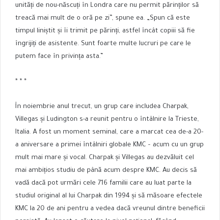
unități de nou-născuți în Londra care nu permit părinților să
treacă mai mult de o oră pe zi”, spune ea. „Spun că este
timpul liniștit și îi trimit pe părinți, astfel încât copiii să fie
îngrijiți de asistente. Sunt foarte multe lucruri pe care le
putem face în privința asta.”
* * *
În noiembrie anul trecut, un grup care includea Charpak,
Villegas și Ludington s-a reunit pentru o întâlnire la Trieste,
Italia. A fost un moment seminal, care a marcat cea de-a 20-
a aniversare a primei întâlniri globale KMC – acum cu un grup
mult mai mare și vocal. Charpak și Villegas au dezvăluit cel
mai ambițios studiu de până acum despre KMC. Au decis să
vadă dacă pot urmări cele 716 familii care au luat parte la
studiul original al lui Charpak din 1994 și să măsoare efectele
KMC la 20 de ani pentru a vedea dacă vreunul dintre beneficii