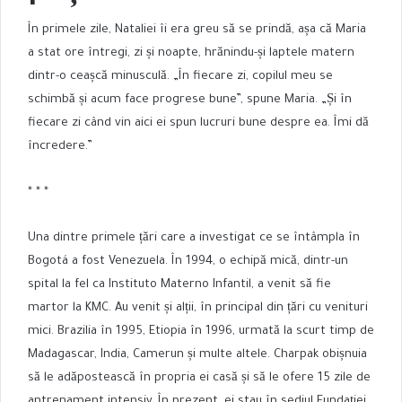
În primele zile, Nataliei îi era greu să se prindă, așa că Maria
a stat ore întregi, zi și noapte, hrănindu-și laptele matern
dintr-o ceașcă minusculă. „În fiecare zi, copilul meu se
schimbă și acum face progrese bune”, spune Maria. „Și în
fiecare zi când vin aici ei spun lucruri bune despre ea. Îmi dă
încredere.”
* * *
Una dintre primele țări care a investigat ce se întâmpla în
Bogotá a fost Venezuela. În 1994, o echipă mică, dintr-un
spital la fel ca Instituto Materno Infantil, a venit să fie
martor la KMC.
Au venit și alții, în principal din țări cu venituri
mici. Brazilia în 1995, Etiopia în 1996, urmată la scurt timp de
Madagascar, India, Camerun și multe altele. Charpak obișnuia
să le adăpostească în propria ei casă și să le ofere 15 zile de
antrenament intensiv. În prezent, ei stau în sediul Fundației