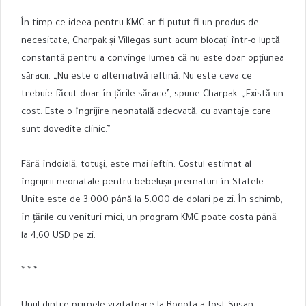
În timp ce ideea pentru KMC ar fi putut fi un produs de
necesitate, Charpak și Villegas sunt acum blocați într-o luptă
constantă pentru a convinge lumea că nu este doar opțiunea
săracii. „Nu este o alternativă ieftină. Nu este ceva ce
trebuie făcut doar în țările sărace”, spune Charpak. „Există un
cost. Este o îngrijire neonatală adecvată, cu avantaje care
sunt dovedite clinic.”
Fără îndoială, totuși, este mai ieftin. Costul estimat al
îngrijirii neonatale pentru bebelușii prematuri în Statele
Unite este de 3.000 până la 5.000 de dolari pe zi. În schimb,
în ​​țările cu venituri mici, un program KMC poate costa până
la 4,60 USD pe zi.
* * *
Unul dintre primele vizitatoare la Bogotá a fost Susan