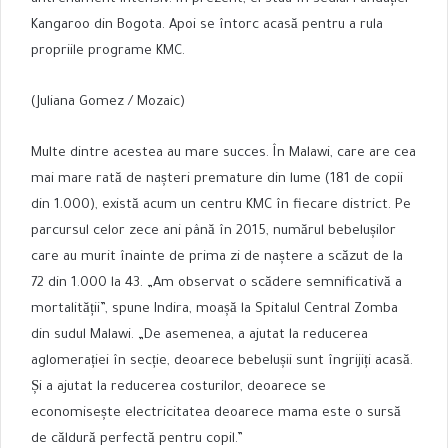
Kangaroo din Bogota. Apoi se întorc acasă pentru a rula
propriile programe KMC.
(Juliana Gomez / Mozaic)
Multe dintre acestea au mare succes. În Malawi, care are cea
mai mare rată de nașteri premature din lume (181 de copii
din 1.000), există acum un centru KMC în fiecare district. Pe
parcursul celor zece ani până în 2015, numărul bebelușilor
care au murit înainte de prima zi de naștere a scăzut de la
72 din 1.000 la 43. „Am observat o scădere semnificativă a
mortalității”, spune Indira, moașă la Spitalul Central Zomba
din sudul Malawi. „De asemenea, a ajutat la reducerea
aglomerației în secție, deoarece bebelușii sunt îngrijiți acasă.
Și a ajutat la reducerea costurilor, deoarece se
economisește electricitatea deoarece mama este o sursă
de căldură perfectă pentru copil.”