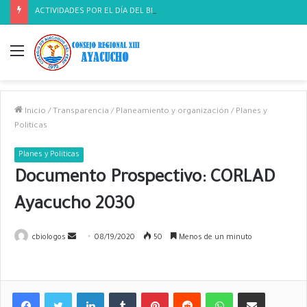
ACTIVIDADES POR EL DÍA DEL BIOLOGO
Menú
Inicio
/
Transparencia
/
Planeamiento y organización
/
Planes y
Politicas
Planes y Politicas
Documento Prospectivo: CORLAD
Ayacucho 2030
cbiologos
S
08/19/2020
50
Menos de un minuto
e
n
d
LinkedIn
Tumblr
Pinterest
Reddit
WhatsApp
Compartir por correo electrónico
a