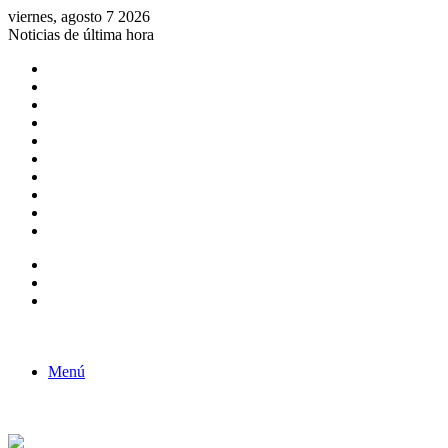
viernes, agosto 7 2026
Noticias de última hora
Consulta de Biólogos por Especialidad
ACTIVIDADES POR EL DÍA DEL BIOLOGO
COMUNICADO
Convocatorias para Biologos a Nivel Nacional
Aviso necrologico
ROL DEL BIOLOGO EN LA SOCIEDAD
TALLER DE FORTALECIMIENTO DE CAPACIDADES
Fiesta de confraternidad
Deporte Institucional
Juramentación del Concejo Directivo Regional 2019-2020
Barra lateral
Publicación al azar
Acceso
Menú