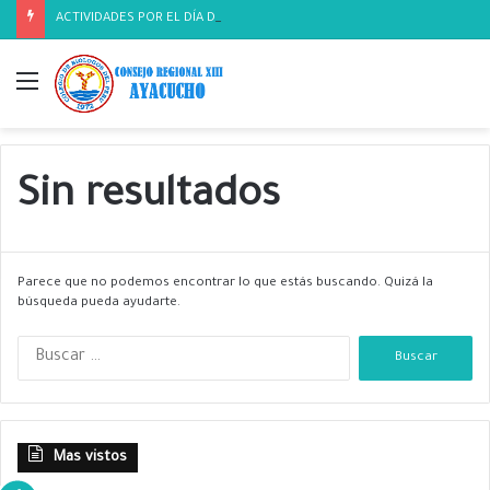
ACTIVIDADES POR EL DÍA DEL BIOLOGO
Menú
Sin resultados
Parece que no podemos encontrar lo que estás buscando. Quizá la
búsqueda pueda ayudarte.
B
u
s
c
a
Mas vistos
r
: