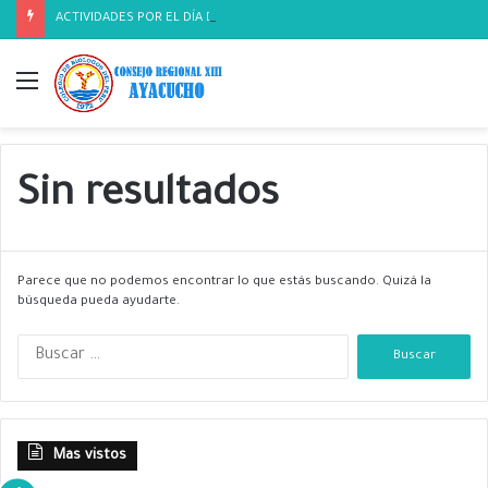
ACTIVIDADES POR EL DÍA DEL BIOLOGO
Menú
Sin resultados
Parece que no podemos encontrar lo que estás buscando. Quizá la
búsqueda pueda ayudarte.
B
u
s
c
a
Mas vistos
r
: