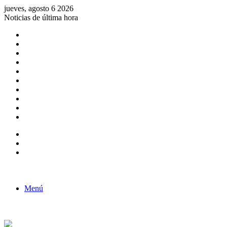
jueves, agosto 6 2026
Noticias de última hora
Consulta de Biólogos por Especialidad
ACTIVIDADES POR EL DÍA DEL BIOLOGO
COMUNICADO
Convocatorias para Biologos a Nivel Nacional
Aviso necrologico
ROL DEL BIOLOGO EN LA SOCIEDAD
TALLER DE FORTALECIMIENTO DE CAPACIDADES
Fiesta de confraternidad
Deporte Institucional
Juramentación del Concejo Directivo Regional 2019-2020
Barra lateral
Publicación al azar
Acceso
Menú