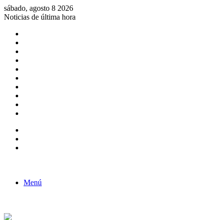
sábado, agosto 8 2026
Noticias de última hora
Consulta de Biólogos por Especialidad
ACTIVIDADES POR EL DÍA DEL BIOLOGO
COMUNICADO
Convocatorias para Biologos a Nivel Nacional
Aviso necrologico
ROL DEL BIOLOGO EN LA SOCIEDAD
TALLER DE FORTALECIMIENTO DE CAPACIDADES
Fiesta de confraternidad
Deporte Institucional
Juramentación del Concejo Directivo Regional 2019-2020
Barra lateral
Publicación al azar
Acceso
Menú