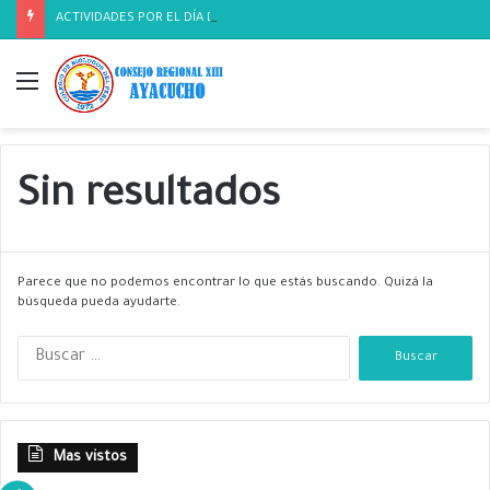
ACTIVIDADES POR EL DÍA DEL BIOLOGO
Menú
Sin resultados
Parece que no podemos encontrar lo que estás buscando. Quizá la
búsqueda pueda ayudarte.
B
u
s
c
a
Mas vistos
r
: