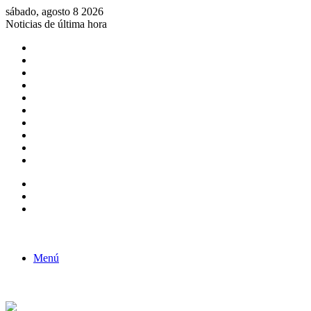
sábado, agosto 8 2026
Noticias de última hora
Consulta de Biólogos por Especialidad
ACTIVIDADES POR EL DÍA DEL BIOLOGO
COMUNICADO
Convocatorias para Biologos a Nivel Nacional
Aviso necrologico
ROL DEL BIOLOGO EN LA SOCIEDAD
TALLER DE FORTALECIMIENTO DE CAPACIDADES
Fiesta de confraternidad
Deporte Institucional
Juramentación del Concejo Directivo Regional 2019-2020
Barra lateral
Publicación al azar
Acceso
Menú