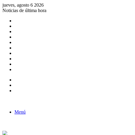
jueves, agosto 6 2026
Noticias de última hora
Consulta de Biólogos por Especialidad
ACTIVIDADES POR EL DÍA DEL BIOLOGO
COMUNICADO
Convocatorias para Biologos a Nivel Nacional
Aviso necrologico
ROL DEL BIOLOGO EN LA SOCIEDAD
TALLER DE FORTALECIMIENTO DE CAPACIDADES
Fiesta de confraternidad
Deporte Institucional
Juramentación del Concejo Directivo Regional 2019-2020
Barra lateral
Publicación al azar
Acceso
Menú