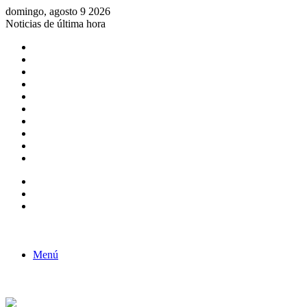
domingo, agosto 9 2026
Noticias de última hora
Consulta de Biólogos por Especialidad
ACTIVIDADES POR EL DÍA DEL BIOLOGO
COMUNICADO
Convocatorias para Biologos a Nivel Nacional
Aviso necrologico
ROL DEL BIOLOGO EN LA SOCIEDAD
TALLER DE FORTALECIMIENTO DE CAPACIDADES
Fiesta de confraternidad
Deporte Institucional
Juramentación del Concejo Directivo Regional 2019-2020
Barra lateral
Publicación al azar
Acceso
Menú