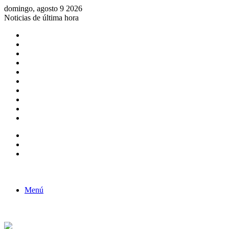
domingo, agosto 9 2026
Noticias de última hora
Consulta de Biólogos por Especialidad
ACTIVIDADES POR EL DÍA DEL BIOLOGO
COMUNICADO
Convocatorias para Biologos a Nivel Nacional
Aviso necrologico
ROL DEL BIOLOGO EN LA SOCIEDAD
TALLER DE FORTALECIMIENTO DE CAPACIDADES
Fiesta de confraternidad
Deporte Institucional
Juramentación del Concejo Directivo Regional 2019-2020
Barra lateral
Publicación al azar
Acceso
Menú