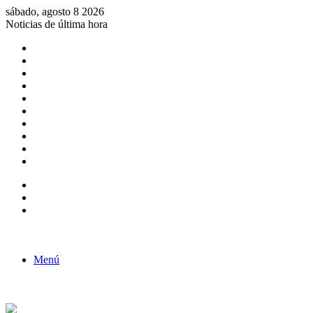
sábado, agosto 8 2026
Noticias de última hora
Consulta de Biólogos por Especialidad
ACTIVIDADES POR EL DÍA DEL BIOLOGO
COMUNICADO
Convocatorias para Biologos a Nivel Nacional
Aviso necrologico
ROL DEL BIOLOGO EN LA SOCIEDAD
TALLER DE FORTALECIMIENTO DE CAPACIDADES
Fiesta de confraternidad
Deporte Institucional
Juramentación del Concejo Directivo Regional 2019-2020
Barra lateral
Publicación al azar
Acceso
Menú