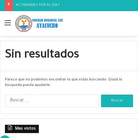
ACTIVIDADES POR EL DÍA DEL BIOLOGO
Menú
Sin resultados
Parece que no podemos encontrar lo que estás buscando. Quizá la
búsqueda pueda ayudarte.
B
u
s
c
a
Mas vistos
r
: