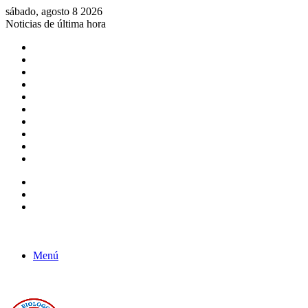
sábado, agosto 8 2026
Noticias de última hora
Consulta de Biólogos por Especialidad
ACTIVIDADES POR EL DÍA DEL BIOLOGO
COMUNICADO
Convocatorias para Biologos a Nivel Nacional
Aviso necrologico
ROL DEL BIOLOGO EN LA SOCIEDAD
TALLER DE FORTALECIMIENTO DE CAPACIDADES
Fiesta de confraternidad
Deporte Institucional
Juramentación del Concejo Directivo Regional 2019-2020
Barra lateral
Publicación al azar
Acceso
Menú