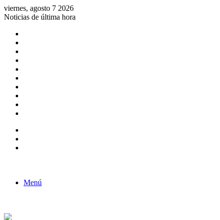
viernes, agosto 7 2026
Noticias de última hora
Consulta de Biólogos por Especialidad
ACTIVIDADES POR EL DÍA DEL BIOLOGO
COMUNICADO
Convocatorias para Biologos a Nivel Nacional
Aviso necrologico
ROL DEL BIOLOGO EN LA SOCIEDAD
TALLER DE FORTALECIMIENTO DE CAPACIDADES
Fiesta de confraternidad
Deporte Institucional
Juramentación del Concejo Directivo Regional 2019-2020
Barra lateral
Publicación al azar
Acceso
Menú