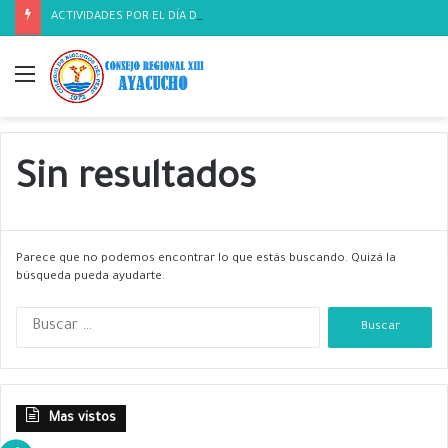
ACTIVIDADES POR EL DÍA DEL BIOLOGO
Menú
Sin resultados
Parece que no podemos encontrar lo que estás buscando. Quizá la
búsqueda pueda ayudarte.
B
u
s
c
a
Mas vistos
r
: