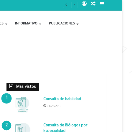
Acceso
Publicación
Barra
al
lateral
ES
INFORMATIVO
PUBLICACIONES
azar
Mas vistos
Consulta de habilidad
03/22/2019
Consulta de Biólogos por
Especialidad