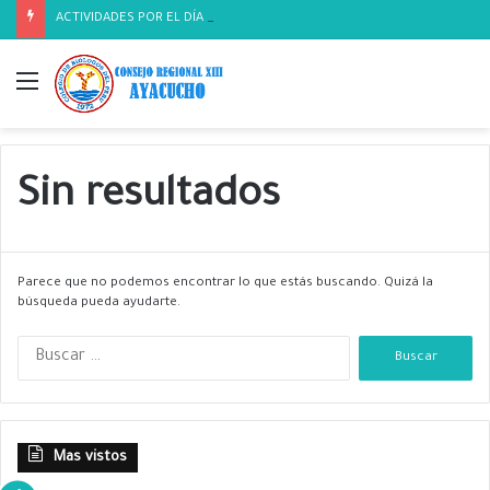
ACTIVIDADES POR EL DÍA DEL BIOLOGO
Menú
Sin resultados
Parece que no podemos encontrar lo que estás buscando. Quizá la
búsqueda pueda ayudarte.
B
u
s
c
a
Mas vistos
r
: