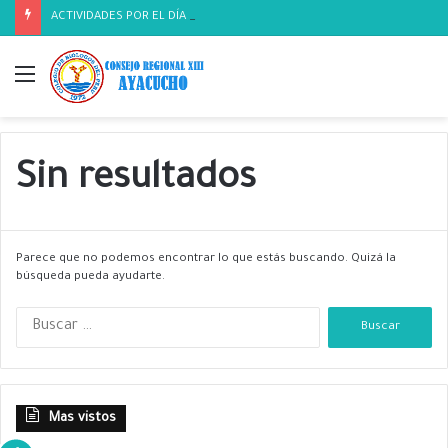
ACTIVIDADES POR EL DÍA DEL BIOLOGO
Menú
Sin resultados
Parece que no podemos encontrar lo que estás buscando. Quizá la
búsqueda pueda ayudarte.
B
u
s
c
a
Mas vistos
r
: