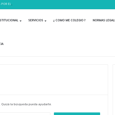
 POR EL DÍA DEL BIOLOGO
STITUCIONAL
SERVICIOS
¿ COMO ME COLEGIO ?
NORMAS LEGAL
IA
 Quizá la búsqueda pueda ayudarte.