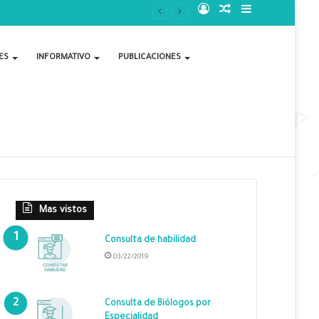
Acceso
Publicación
Barra
al
lateral
ES
INFORMATIVO
PUBLICACIONES
azar
Mas vistos
Consulta de habilidad
03/22/2019
Consulta de Biólogos por
Especialidad